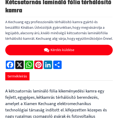
Kétcsatornás lamináló fólia térhálósító
kamra
A Kechuang egy professzionális térhálósító kamra gyártó és
beszállító Kínában. Üdvözöljük gyárunkban, hogy megvásárolja a
legújabb, alacsony árú, kiváló minőségű kétcsatornás laminálófólia
térhálósító kamrát. Kechuang alig várja, hogy együttműködjön Önnel.
Kérdés küldése
Facebook
X
WhatsApp
Pinterest
LinkedIn
Share
termékleírás
A kétcsatornás lamináló fólia kikeményedési kamra egy
fejlett, egygépes, kétkamrás térhálósító berendezés,
amelyet a Xiamen Kechuang elektromechanikus
technológiai társaság indított el. kifejezetten közepes és
nagy rugalmas csomagoló gyárak és fotovoltaikus