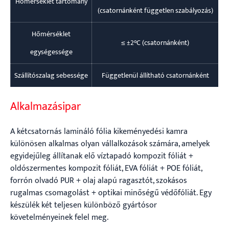
Hőmérséklet tartomány
(csatornánként független szabályozás)
Hőmérséklet
≤ ±2°C (csatornánként)
egységessége
Szállítószalag sebessége
Függetlenül állítható csatornánként
Alkalmazásipar
A kétcsatornás lamináló fólia kikeményedési kamra
különösen alkalmas olyan vállalkozások számára, amelyek
egyidejűleg állítanak elő víztapadó kompozit fóliát +
oldószermentes kompozit fóliát, EVA fóliát + POE fóliát,
forrón olvadó PUR + olaj alapú ragasztót, szokásos
rugalmas csomagolást + optikai minőségű védőfóliát. Egy
készülék két teljesen különböző gyártósor
követelményeinek felel meg.