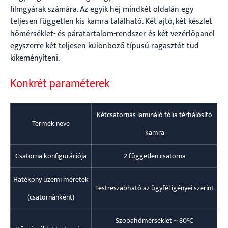
filmgyárak számára. Az egyik héj mindkét oldalán egy
teljesen független kis kamra található. Két ajtó, két készlet
hőmérséklet- és páratartalom-rendszer és két vezérlőpanel
egyszerre két teljesen különböző típusú ragasztót tud
kikeményíteni.
Konkrét paraméterek
Kétcsatornás lamináló fólia térhálósító
Termék neve
kamra
Csatorna konfigurációja
2 független csatorna
Hatékony üzemi méretek
Testreszabható az ügyfél igényei szerint
(csatornánként)
Szobahőmérséklet ~ 80°C