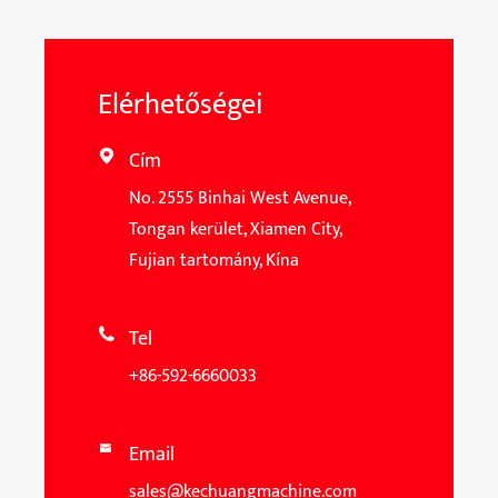
Elérhetőségei
Cím

No. 2555 Binhai West Avenue,
Tongan kerület, Xiamen City,
Fujian tartomány, Kína
Tel

+86-592-6660033
Email

sales@kechuangmachine.com