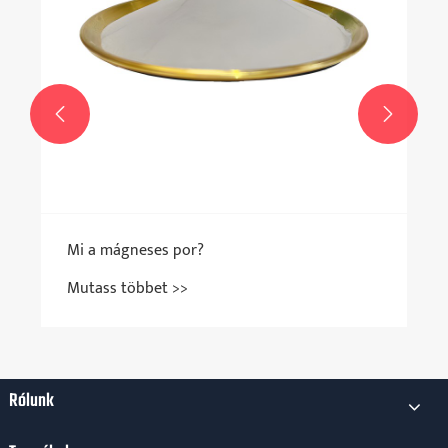


Mi a mágneses por?
Mutass többet >>
Rólunk