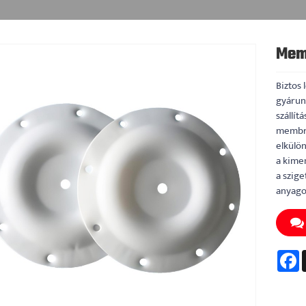
Mem
Biztos
gyárunk
szállít
membrá
elkülön
a kimen
a szige
anyagok
F