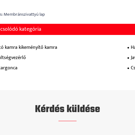
s: Membránszivattyú lap
csolódó kategória
ító kamra kikeményítő kamra
H
ltségvezérlő
Ja
targonca
C
Kérdés küldése