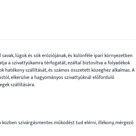
ul savak, lúgok és sók eróziójának, és különféle ipari környezetben
a a szivattyúkamra térfogatát, ezáltal biztosítva a folyadékok
ázok hatékony szállítását, és számos összetett közeghez alkalmas. A
stól, elkerülve a hagyományos szivattyúknál előforduló
gek szállítására.
 közben szivárgásmentes működést tud elérni, illékony, mérgező