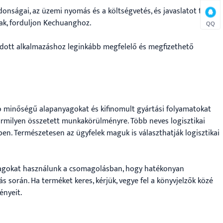
onságai, az üzemi nyomás és a költségvetés, és javaslatot tesz a
ak, forduljon Kechuanghoz.
QQ
z adott alkalmazáshoz leginkább megfelelő és megfizethető
ó minőségű alapanyagokat és kifinomult gyártási folyamatokat
milyen összetett munkakörülményre. Több neves logisztikai
en. Természetesen az ügyfelek maguk is választhatják logisztikai
anyagokat használunk a csomagolásban, hogy hatékonyan
 során. Ha terméket keres, kérjük, vegye fel a könyvjelzők közé
ényeit.