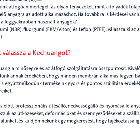
unk átfogóan mérlegeli az olyan tényezőket, mint a folyadék tulajd
elő anyagra az adott alkalmazáshoz. Ha továbbra is kérdései vann
 a leggyakrabban használt anyagok?
 gumi (NBR), fluorgumi (FKM/Viton) és teflon (PTFE). Válassza ki a
t.
t válassza a Kechuangot?
uang a minőségre és az átfogó szolgáltatásra összpontosít. Kivál
lunk annak érdekében, hogy minden membrán alkalmas legyen bár
 is együttműködünk termékeink gyors és pontos szállítása érdekéb
eiket.
tás előtt professzionális ütésálló, nedvességálló és nyomásálló 
zük az ütközéseket, deformációkat és szennyeződéseket a szállítás
alunkat, és küldjön nekünk egy megkeresést, hogy tájékoztassa ig