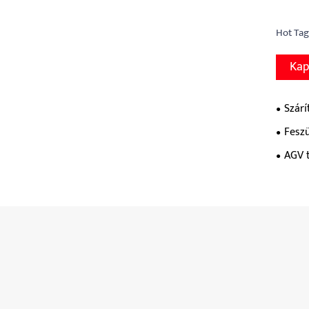
Hot Tag
Kap
Szár
Feszü
AGV 