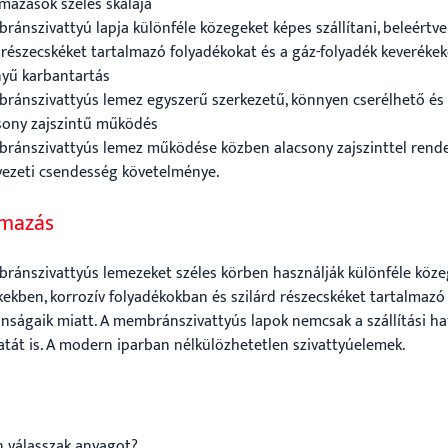
lmazások széles skálája
ánszivattyú lapja különféle közegeket képes szállítani, beleértve 
d részecskéket tartalmazó folyadékokat és a gáz-folyadék keveréke
nyű karbantartás
ránszivattyús lemez egyszerű szerkezetű, könnyen cserélhető és ti
csony zajszintű működés
ránszivattyús lemez működése közben alacsony zajszinttel rendel
yezeti csendesség követelménye.
lmazás
ránszivattyús lemezeket széles körben használják különféle közeg
kekben, korrozív folyadékokban és szilárd részecskéket tartalmazó 
onságaik miatt. A membránszivattyús lapok nemcsak a szállítási ha
atát is. A modern iparban nélkülözhetetlen szivattyúelemek.
 válasszak anyagot?