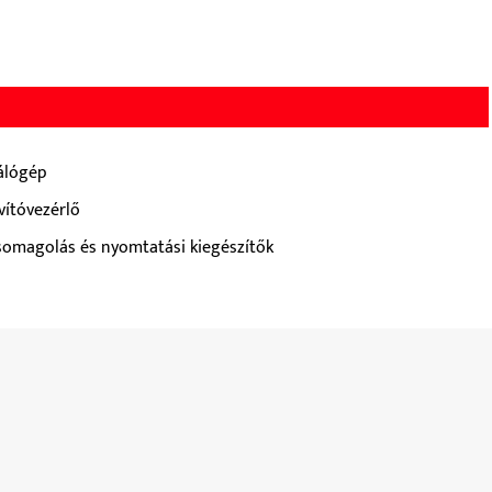
álógép
vítóvezérlő
somagolás és nyomtatási kiegészítők