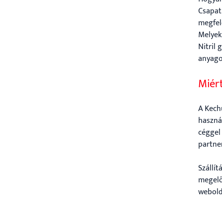
Csapat
megfel
Melyek
Nitril
anyago
Miér
A Kech
haszná
céggel
partner
Szállí
megelőz
webold