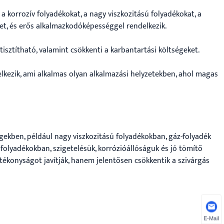
a korrozív folyadékokat, a nagy viszkozitású folyadékokat, a
ket, és erős alkalmazkodóképességgel rendelkezik.
sztítható, valamint csökkenti a karbantartási költségeket.
kezik, ami alkalmas olyan alkalmazási helyzetekben, ahol magas
ekben, például nagy viszkozitású folyadékokban, gáz-folyadék
folyadékokban, szigetelésük, korrózióállóságuk és jó tömítő
tékonyságot javítják, hanem jelentősen csökkentik a szivárgás
E-Mail