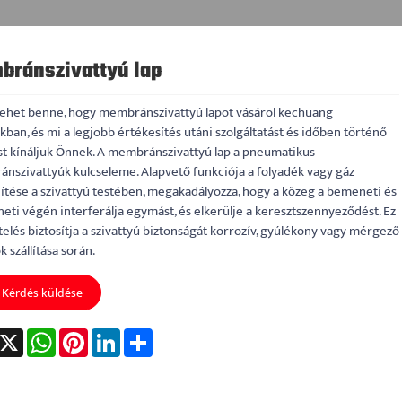
bránszivattyú lap
 lehet benne, hogy membránszivattyú lapot vásárol kechuang
ban, és mi a legjobb értékesítés utáni szolgáltatást és időben történő
ást kínáljuk Önnek. A membránszivattyú lap a pneumatikus
nszivattyúk kulcseleme. Alapvető funkciója a folyadék vagy gáz
ítése a szivattyú testében, megakadályozza, hogy a közeg a bemeneti és
eti végén interferálja egymást, és elkerülje a keresztszennyeződést. Ez
telés biztosítja a szivattyú biztonságát korrozív, gyúlékony vagy mérgező
 szállítása során.
Kérdés küldése
acebook
X
WhatsApp
Pinterest
LinkedIn
Share