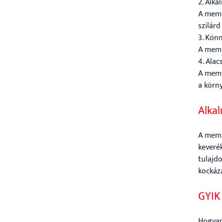
2. Alka
A membr
szilár
3. Kön
A memb
4. Ala
A memb
a körn
Alka
A memb
keveré
tulajd
kockáz
GYIK
Hogyan