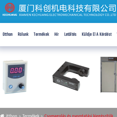
Otthon
Rólunk
Termékek
Hír
Letöltés
Küldje El A Kérdést
itthon
Termékek
Csomagolás és nyomtatási kiegészítők