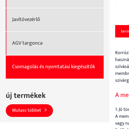
Javítóvezérlő
term
AGV targonca
Korrózi
haszná
Csomagolás és nyomtatási kiegészítők
szívásá
membrá
szivár
új termékek
A me
1. Jó t
Mutass többet
A memb
vagy na