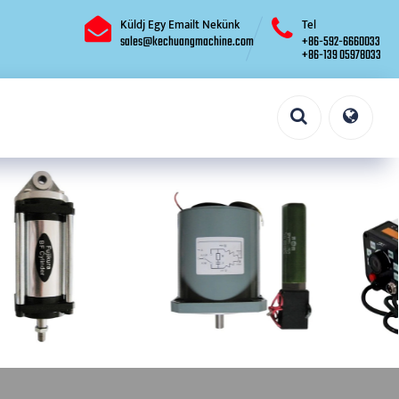
Küldj Egy Emailt Nekünk
Tel
sales@kechuangmachine.com
+86-592-6660033
+86-139 05978033