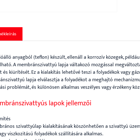
ékleírás
óálló anyagból (teflon) készült, ellenáll a korrozív közegek, példá
lható. A membránszivattyú lapja váltakozó mozgással megváltoztatj
t és kiürítését. Ez a kialakítás lehetővé teszi a folyadékok vagy g
nszivattyú lapja elválasztja a folyadékot a meghajtó mechanizmu
gási problémát, és különösen alkalmas veszélyes vagy érzékeny köze
mbránszivattyús lapok jellemzői
ömítés
rános szivattyúlap kialakításának köszönhetően a szivattyú üzem
gy viszkozitású folyadékok szállítására alkalmas.